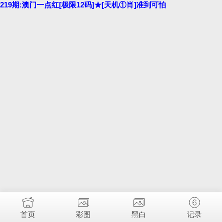
219期:澳门一点红[极限12码]★[天机①肖]准到可怕
首页
彩图
黑白
记录