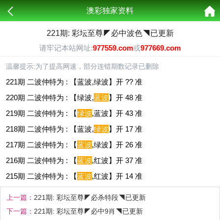
澳彩独家资料
221期: 彩坛至尊◤必中波色◥已更新
请牢记本站网址:
977559.com
或
977669.com
温馨提示:为了提高网速，部分连错期数记录已删除
221期 二波仲特为 : 【蓝波,绿波】开 ?? 准
220期 二波仲特为 : 【绿波,
蓝波
】开 48 准
219期 二波仲特为 : 【
绿波
,蓝波】开 43 准
218期 二波仲特为 : 【蓝波,
绿波
】开 17 准
217期 二波仲特为 : 【
蓝波
,绿波】开 26 准
216期 二波仲特为 : 【
蓝波
,红波】开 37 准
215期 二波仲特为 : 【
蓝波
,红波】开 14 准
上一篇：
221期: 彩坛至尊◤必杀特段◥已更新
下一篇：
221期: 彩坛至尊◤必中9肖◥已更新