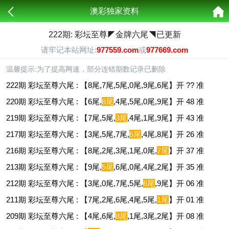
澳彩独家资料
222期: 彩坛至尊◤金牌六尾◥已更新
请牢记本站网址:
977559.com
或
977669.com
温馨提示:为了提高网速，部分连错期数记录已删除
222期 彩坛至尊六尾 : 【8尾,7尾,5尾,0尾,9尾,6尾】开 ?? 准
220期 彩坛至尊六尾 : 【6尾,
8尾
,4尾,5尾,0尾,9尾】开 48 准
219期 彩坛至尊六尾 : 【7尾,5尾,
3尾
,4尾,1尾,9尾】开 43 准
217期 彩坛至尊六尾 : 【3尾,5尾,7尾,
6尾
,4尾,8尾】开 26 准
216期 彩坛至尊六尾 : 【8尾,2尾,3尾,1尾,0尾,
7尾
】开 37 准
213期 彩坛至尊六尾 : 【9尾,
5尾
,6尾,0尾,4尾,2尾】开 35 准
212期 彩坛至尊六尾 : 【3尾,0尾,7尾,5尾,
6尾
,9尾】开 06 准
211期 彩坛至尊六尾 : 【7尾,2尾,6尾,4尾,5尾,
1尾
】开 01 准
209期 彩坛至尊六尾 : 【4尾,6尾,
8尾
,1尾,3尾,2尾】开 08 准