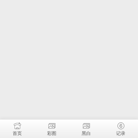
首页
彩图
黑白
记录