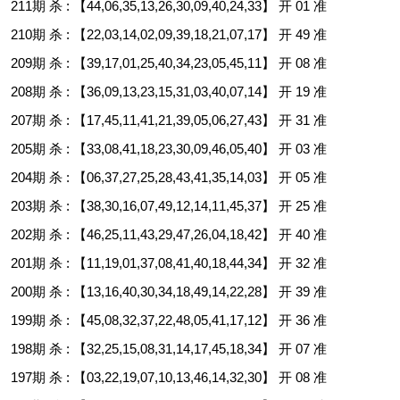
211期 杀 : 【44,06,35,13,26,30,09,40,24,33】 开 01 准
210期 杀 : 【22,03,14,02,09,39,18,21,07,17】 开 49 准
209期 杀 : 【39,17,01,25,40,34,23,05,45,11】 开 08 准
208期 杀 : 【36,09,13,23,15,31,03,40,07,14】 开 19 准
207期 杀 : 【17,45,11,41,21,39,05,06,27,43】 开 31 准
205期 杀 : 【33,08,41,18,23,30,09,46,05,40】 开 03 准
204期 杀 : 【06,37,27,25,28,43,41,35,14,03】 开 05 准
203期 杀 : 【38,30,16,07,49,12,14,11,45,37】 开 25 准
202期 杀 : 【46,25,11,43,29,47,26,04,18,42】 开 40 准
201期 杀 : 【11,19,01,37,08,41,40,18,44,34】 开 32 准
200期 杀 : 【13,16,40,30,34,18,49,14,22,28】 开 39 准
199期 杀 : 【45,08,32,37,22,48,05,41,17,12】 开 36 准
198期 杀 : 【32,25,15,08,31,14,17,45,18,34】 开 07 准
197期 杀 : 【03,22,19,07,10,13,46,14,32,30】 开 08 准