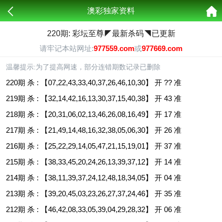
澳彩独家资料
220期: 彩坛至尊◤最新杀码◥已更新
请牢记本站网址:
977559.com
或
977669.com
温馨提示:为了提高网速，部分连错期数记录已删除
220期 杀 : 【07,22,43,33,40,37,26,46,10,30】 开 ?? 准
219期 杀 : 【32,14,42,16,13,30,37,15,40,38】 开 43 准
218期 杀 : 【20,31,06,02,13,46,26,08,16,49】 开 17 准
217期 杀 : 【21,49,14,48,16,32,38,05,06,30】 开 26 准
216期 杀 : 【25,22,29,14,05,47,21,15,19,01】 开 37 准
215期 杀 : 【38,33,45,20,24,26,13,39,37,12】 开 14 准
214期 杀 : 【38,11,39,37,24,12,48,18,34,05】 开 04 准
213期 杀 : 【39,20,45,03,23,26,27,37,24,46】 开 35 准
212期 杀 : 【46,42,08,33,05,39,04,29,28,32】 开 06 准