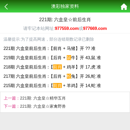
澳彩独家资料
221期: 六盒皇☆前后生肖
请牢记本站网址:
977559.com
或
977669.com
温馨提示:为了提高网速，部分连错期数记录已删除
221期 六盒皇前后生肖 :【前肖 + 马猪】开 ?? 准
219期 六盒皇前后生肖 :【后肖 +
鼠
牛】开 43,鼠 准
218期 六盒皇前后生肖 :【
前肖
+ 鸡羊】开 17,虎 准
217期 六盒皇前后生肖 :【后肖 +
蛇
兔】开 26,蛇 准
215期 六盒皇前后生肖 :【
前肖
+ 羊鸡】开 14,蛇 准
上一篇：
221期: 六盒皇☆精华五肖
下一篇：
221期: 六盒皇☆家禽野兽