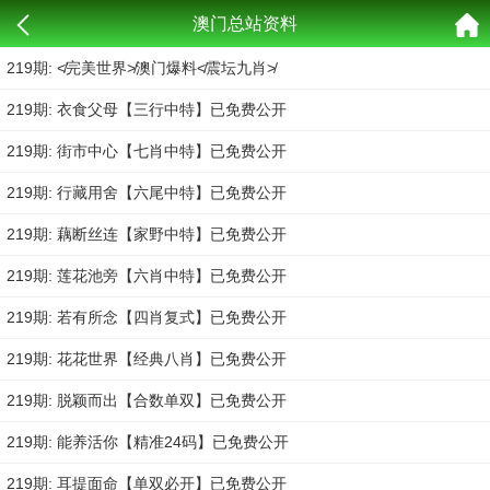
澳门总站资料
219期: ≮完美世界≯澳门爆料≮震坛九肖≯
219期: 衣食父母【三行中特】已免费公开
219期: 街市中心【七肖中特】已免费公开
219期: 行藏用舍【六尾中特】已免费公开
219期: 藕断丝连【家野中特】已免费公开
219期: 莲花池旁【六肖中特】已免费公开
219期: 若有所念【四肖复式】已免费公开
219期: 花花世界【经典八肖】已免费公开
219期: 脱颖而出【合数单双】已免费公开
219期: 能养活你【精准24码】已免费公开
219期: 耳提面命【单双必开】已免费公开