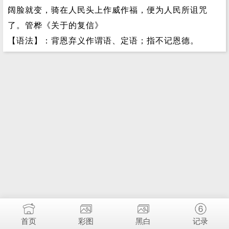
阔脸就变，骑在人民头上作威作福，便为人民所诅咒
了。管桦《关于的复信》
【语法】：背恩弃义作谓语、定语；指不记恩德。
首页
彩图
黑白
记录