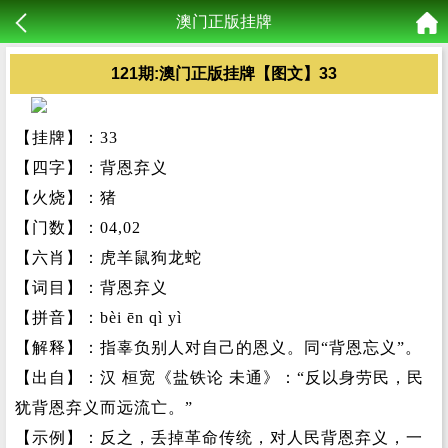
澳门正版挂牌
121期:澳门正版挂牌【图文】33
【挂牌】：33
【四字】：背恩弃义
【火烧】：猪
【门数】：04,02
【六肖】：虎羊鼠狗龙蛇
【词目】：背恩弃义
【拼音】：bèi ēn qì yì
【解释】：指辜负别人对自己的恩义。同“背恩忘义”。
【出自】：汉 桓宽《盐铁论 未通》：“反以身劳民，民
犹背恩弃义而远流亡。”
【示例】：反之，丢掉革命传统，对人民背恩弃义，一