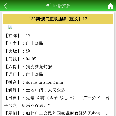
澳门正版挂牌
123期:澳门正版挂牌【图文】17
【挂牌】：17
【四字】：广土众民
【火烧】：鸡
【门数】：04,05
【六肖】：狗虎猪龙蛇猴
【词目】：广土众民
【拼音】：guǎng tǔ zhòng mín
【解释】：土地广阔，人民众多。
【出自】：先秦 孟轲《孟子 尽心上》：“广土众民，君
子欲之，所乐不存焉。”
【示例】：如此广土众民的国家说财政经济无办法，真