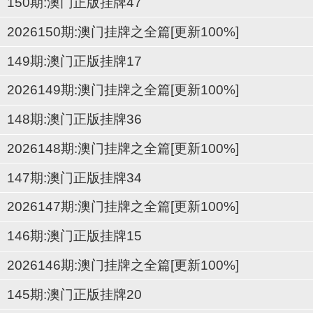
150期:澳门正版挂牌47
2026150期:澳门挂牌之全篇[更新100%]
149期:澳门正版挂牌17
2026149期:澳门挂牌之全篇[更新100%]
148期:澳门正版挂牌36
2026148期:澳门挂牌之全篇[更新100%]
147期:澳门正版挂牌34
2026147期:澳门挂牌之全篇[更新100%]
146期:澳门正版挂牌15
2026146期:澳门挂牌之全篇[更新100%]
145期:澳门正版挂牌20