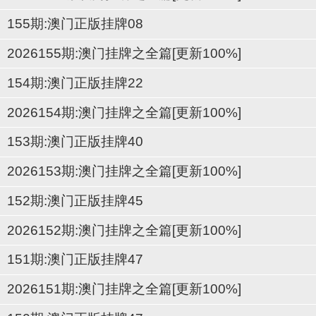
155期:澳门正版挂牌08
2026155期:澳门挂牌之全篇[更新100%]
154期:澳门正版挂牌22
2026154期:澳门挂牌之全篇[更新100%]
153期:澳门正版挂牌40
2026153期:澳门挂牌之全篇[更新100%]
152期:澳门正版挂牌45
2026152期:澳门挂牌之全篇[更新100%]
151期:澳门正版挂牌47
2026151期:澳门挂牌之全篇[更新100%]