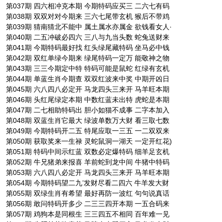
第037期 四六相冲克本期 今期特码应买三 二六七有码
第038期 双双对对今期来 三六七尾带玄机 猴后不带鸡
第039期 猜南猜北不能中 属土属水亦属金 欲钱看女人·
第040期 二五冲破必四六 三八与九当头数 蛇兔送财来
第041期 今期特码最好找 红头绿尾藏特码 坐马必中钱
第042期 双红单绿今期来 绿尾特码一定万 能敬神之物
第043期 三三今期定中特 特码可能是鼠蛇 红绿有玄机
第044期 单蓝生肖今期查 双双红波来中奖 中期开凶日
第045期 六八四八必定开 马龙四头三来开 马羊旺本期
第046期 头红尾绿定本期 中数红蓝未出特 虎蛇是本期
第047期 二七相助特码出 胆小如猫不成事 二字本加入
第048期 双蓝生肖它最大 绿波单数万大财 看三取七数
第049期 今期特码开二五 特尾应取一三五 一二双双来
第050期 获取奖来一生禄 灵蛇鼠洞一湖天 一定开红花)
第051期 特码中间示红蓝 双数必定爆特码 细羊足玄机
第052期 牛兄猪弟来报喜 羊前蛇到龙中间 牛猪中特码
第053期 六八四八必定开 马龙四头三来开 马羊旺本期
第054期 今期特码望二九’发财尽看二四六 牛羊发大财
第055期 双绿生肖有希望 最好再防一波红 句句说真话
第056期 敢问特码开多少 二三三四开本期 一五合码来
第057期 鸡狗本是同根生 三三四五不相同 百年难一见