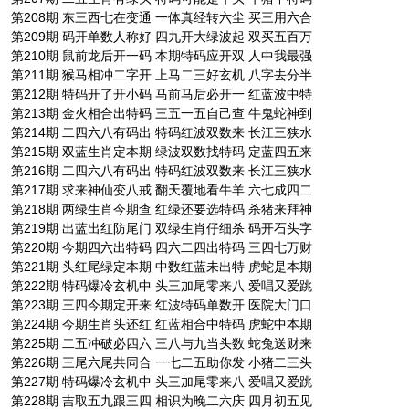
第208期 东三西七在变通 一体真经转六尘 买三用六合
第209期 码开单数人称好 四九开大绿波起 双买五百万
第210期 鼠前龙后开一码 本期特码应开双 人中我最强
第211期 猴马相冲二字开 上马二三好玄机 八字去分半
第212期 特码开了开小码 马前马后必开一 红蓝波中特
第213期 金火相合出特码 三五一五自己查 牛鬼蛇神到
第214期 二四六八有码出 特码红波双数来 长江三狭水
第215期 双蓝生肖定本期 绿波双数找特码 定蓝四五来
第216期 二四六八有码出 特码红波双数来 长江三狭水
第217期 求来神仙变八戒 翻天覆地看牛羊 六七成四二
第218期 两绿生肖今期查 红绿还要选特码 杀猪来拜神
第219期 出蓝出红防尾门 双绿生肖仔细杀 码开石头字
第220期 今期四六出特码 四六二四出特码 三四七万财
第221期 头红尾绿定本期 中数红蓝未出特 虎蛇是本期
第222期 特码爆冷玄机中 头三加尾零来八 爱唱又爱跳
第223期 三四今期定开来 红波特码单数开 医院大门口
第224期 今期生肖头还红 红蓝相合中特码 虎蛇中本期
第225期 二五冲破必四六 三八与九当头数 蛇兔送财来
第226期 三尾六尾共同合 一七二五助你发 小猪二三头
第227期 特码爆冷玄机中 头三加尾零来八 爱唱又爱跳
第228期 吉取五九跟三四 相识为晚二六庆 四月初五见