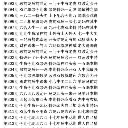
第293期 猴前龙后前世定 三问子中有老虎 红波定会开
第294期 双红单绿今期来 绿尾特码一定发 能敬神之物
第295期 三八二三特头奖 上下配合今期万 能唱会跳肖
第296期 二五相见得两码 虎前鸡后三买七 两码在其中
第297期 六合人生一五追 九开七虎鸡出特 特码在其中
第298期 期期生肖堵在前 山外有山天外天 七一中大奖
第299期 三兄有势走幸运 开头结尾定有局 鸡猪满天下
第300期 财神送来一与四 六到锦旗发神威 老大是哪肖
第301期 猴前龙后前世定 三问子中有老虎 红波定会开
第302期 特码开了开小码 马前马后必开一 红蓝波中特
第303期 生肖今期双绿码 特码落在红头家 一五喝本期
第304期 鼠前龙后开一码 本期特码应开双 人中我最强
第305期 今期绿波单数发 蓝波双数就是它 六数合为开
第306期 鸡走前后牛跟来 小心中奖二四六 羊后马前对
第307期 生肖今期双绿码 特码落在红头家 一五喝本期
第308期 六八四八必定开 马龙四头三来开 马羊旺本期
第309期 四起四落难回头 本期特码应看双 内中有玄机
第310期 今期生肖开金花 特码金火自己加 水火出特码
第311期 双蓝生肖不用查 六尾八尾靠近它 四七来同堂
第312期 今期七现四六回 十七年后中花期 世人自己猜
第313期 今期七现四六回 十七年后中花期 世人自己猜