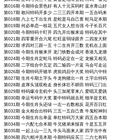
第016期 今期待会景色好 有人十元买码时 蓝水青山好
第017期 敢问特码开多少 二三三四开本期 一五合码来
第018期 六上七下出生肖 是蛇是马自己查 蛇马定本期
第019期 何必单恋一枝花 五尺女人想当强 今子长百尺
第020期 今期特码十盯开 四九开出猴来追 特码在其中
第021期 四零重开合六尾 红旺蓝弱绿跟齐 二四发大财
第022期 求四对三跟一五 十二生肖开三数 玄机在上面
第023期 今期生肖猴来开 龙门铁数会成河 香港九龙塘
第024期 今期生肖定蛇马 特码必定在一定 龙猴又相见
第025期 二字组合中五定 四二输四一片蓝 马会可走运
第026期 今期特码开猪羊 虎前鸡后中大奖 特码六中特
第027期 生肖今期土字头 牛龙狗猪出一肖 土字出特码
第028期 皮厚头顶双枪走 身长体壮不耕田 特码三门出
第029期 特码爆冷玄机中 头三加尾零来八 爱唱又爱跳
第030期 幸运号码中大奖 要中特码就去死 细羊捉玄机
第031期 今期生肖头还绿 一左一右数相反 花开百日红
第032期 金火相合出特码 三五一五自己查 牛鬼蛇神到
第033期 今期生肖出单蓝 单红特码万大家 四五合本期
第034期 一六配七合本期 牛兄猪弟来报喜 十是五五开
第035期 一起上山一三九 牛头马面来人家 四字当中有
第036期 四六相冲克本期 今期特码应买三 二六七有码