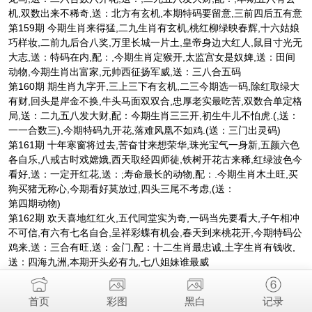
机,双数出来不稀奇,送：北方有玄机,本期特码要留意,三前四后五有意
第159期 今期生肖来得猛,二九生肖有玄机,桃红柳绿映春辉,十六姑娘
巧样妆,二前九后合八奖,万里长城一片土,皇帝身边大红人,鼠目寸光无
大志,送：特码在内,配：,今期生肖定猴开,太监宫女是奴婢,送：田间
动物,今期生肖出富家,元帅西征扬军威,送：三八合五码
第160期 期生肖九字开,三上三下有玄机,二三今期选一码,除红取绿大
有财,回头是岸金不换,牛头马面双双合,忠厚老实最吃苦,双数合单定格
局,送：二九五八发大财,配：今期生肖三三开,初生牛儿不怕虎.(,送：
一一合数三),今期特码九开花,落难风凰不如鸡.(送：三门出灵码)
第161期 十年寒窗将过去,苦奋甘来想荣华,珠光宝气一身新,五颜六色
各自乐,八戒古时戏嫦娥,西天取经四师徒,铁树开花古来稀,红绿波色今
看好,送：一定开红花,送：;寿命最长的动物,配：.今期生肖木土旺,买
狗买猪无称心,今期看好莫放过,四头三尾不考虑,(送：
第四期动物)
第162期 欢天喜地红红火,五代同堂实为奇,一码当先要看大,子午相冲
不可信,有六有七名自合,呈祥彩蝶有机会,春天到来桃花开,今期特码公
鸡来,送：三合有旺,送：金门,配：十二生肖最忠诚,土字生肖有钱收,
送：四海九洲,本期开头必有九,七八姐妹谁最威
第163期 期特码要大肖,生肖本命带绿花,西天取经它有份,就是爱打不
爱骂,一二五八有玄机,十二生肖它第一,本期重码相伴来,龙马同事发大
首页
彩图
黑白
记录
财,送：二四合九数,送：老大是何肖,配：今期绿波行大运,八九尾数多