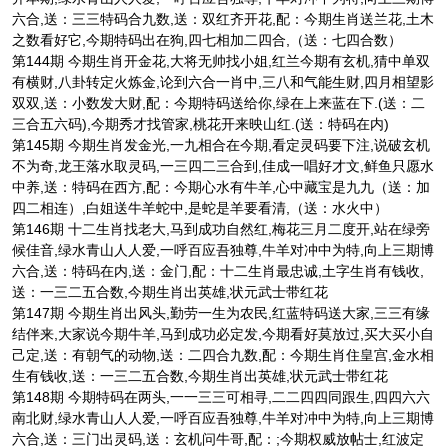
六合,送：三三特码合九数,送：双红齐开花,配：今期生肖送兰花,土木
之数看好它,今期特码出在狗,四七相加二四合,（送：七四合数）
第144期 今期生肖开金花,大将无帅找小姐,红兰今期有玄机,猜中单双
有横财,八卦转定火炼金,论到六合一肖中,三八和气能生财,四月相望影
双双,送：小数发大财,配：今期特码送给你,绿在上来蓝在下.(送：二
三合五六码),今期秀才找管家,桃花开来映山红.(送：特码在内)
第145期 今期生肖发金光,一九相合在今期,看定灵码要下注,说破玄机
不为奇,龙王落水取灵码,一三四二三合到,佳成一唱好才文,鲜鱼只愿水
中养,送：特码在西方,配：今期心水有牛羊,心中藏宝是九九（送：加
四二相连）,白姐送牛羊蛇中,是蛇是羊要看清,（送：水火中）
第146期 十二生肖找老大,马到成功自然红,梅花三月二度开,站在绿旁
候佳音,绿水青山人人爱,一呼百应吾独尊,牛羊对冲中为特,向上三期博
六合,送：特码在内,送：金门,配：十二生肖最忠诚,土字生肖有钱收,
送：一三二五合数,今期生肖出英雄,状元武士带红花
第147期 今期生肖出风头,勤劳一生为农民,红蓝特码送大家,三三有缘
结伴来,大家说今期牛羊,马到成功必定发,今期看好莫放过,买大买小自
己定,送：有朝气的动物,送：二四合九数,配：今期生肖住皇宫,金水相
生有钱收,送：一三二五合数,今期生肖出英雄,状元武士带红花
第148期 今期特码在两头,一一三三可相寻,二二四四同跟生,四四六六
南北财,绿水青山人人爱,一呼百应吾独尊,牛羊对冲中为特,向上三期博
六合,送：三门出灵码,送：玄机问牛哥,配：;今期权威放帖士,红波定