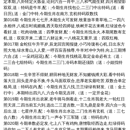
定本期,八卦转定火炼金,论到六合一肖中,三八和气能生财,四月相望影
双双,送：特码是牛羊,配：;今期生肖找包公,二三门中出特码,(送：看
日历),送：金门中特,今期生肖在南方,玄机特码双数找
第016期 今期生肖七七开,木能生火可发财,牧童放羊青草地,二一四六
永相伴,八戒古时戏嫦娥,西天取经四师徒,铁树开花古来稀,红绿波色今
看好,送：吃肉动物,送：四季发财,配：今期生肖找永火,本期尾数有玄
机,送：双双开来,二通三八财运来,一八桃花又重开,送：四双红梅,
第017期 金蛇狂午升平岁,辰龙回宫闻报捷,小巧玲珑有心机,日出东方
照大地,绿水青山人人爱,一呼百应吾独尊,牛羊对冲中为特,向上三期博
六合,(送：一朵鸡冠花),配：今期生肖找桃花,取定金命必有土（送：
二三合七组特码）今期生肖二三门,冷码本期还须防（送：小姐找特
码）
第018期 一生辛苦不得财,耕田种地无财发,不知赌钱搏大彩,看中特码
落大注,回头是岸金不换,牛头马面双双合,忠厚老实最吃苦,双数合单定
格局,送：特码在内,配：今期生肖五八找,兰兰绿绿有财发,（送：金土
行中）,本期特出四六八,六合今期见吉祥,（送：一定开金花）
第019期 今期生肖出农家,老牛骑马倒着走,十二生肖我老大,一轮红日
照天涯,二四当前五六到,选出二三是吉数,一言九鼎是皇帝,四六合一先
后出,送：七星伴月,配：今期生肖出水边,二门生肖有玄机（送：三七
合八数）,今期生肖出龙门,一声令下三军随（送：特码在内）
第020期 今期单数必定发,七上八下有鸡狗,唐憎取经西边走,红绿得码
说你知,一二五八有玄机,十二生肖它第一,本期重码相伴来,龙马同事发