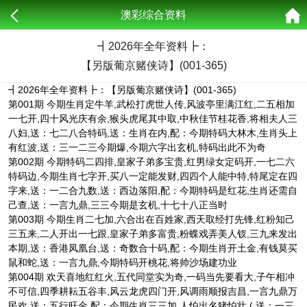
澳彩综合资料
┫
2026年全年资料┣：
【另版葡京赌侠诗】(001-365)
┫2026年全年资料┣：【另版葡京赌侠诗】(001-365)
第001期 今期生肖定牛羊,武松打虎世人传,风波亭里满江红,二五相加
一七开,四十风光庆有余,猴头虎尾其中取,中秋佳节桂花香,将相夫人三
八妇,送：七二八合特码,送：生肖在内,配：今期特码大林木,生肖头上
有红波,送：三一二三今期爆,今期六字出玄机,特码出此不为奇
第002期 今期特码二四排,皇家子弟多宝贵,红男绿女定码开,一七二六
特码边,今期生肖七字开,买八一定能发财,四四个人能中特,特尾定在四
字来,送：一二合九数,送：西边落阳,配：今期特码是红花,生肖还需自
己查,送：一言九鼎,三三今期是玄机,十七十八正当时
第003期 今期生肖二七加,六合出在百姓家,西天取经打先锋,红粉知己
三五来,二人开出一七跟,皇家子弟多富贵,粉蝶戏弄美人钗,三九来发出
本期,送：香港凤凰台,送：奇数合十码,配：今期生肖开土金,有钱莫买
鼠和蛇,送：一言九鼎,今期特码开桃花,将帅沙场建功业
第004期 欢天喜地红红火,五代同堂实为奇,一码当先要看大,子午相冲
不可信,四季耕耘五谷丰,风云龙虎四门开,风调雨顺报吉昌,一言九鼎万
民欢,送：五行旺金,配：今期生肖三三加,人怕出名猪怕壮,(,送：一三