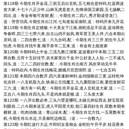
第118期 今期生肖开金花,三前五后出玄机,五七相合是特码,红蓝两波
发大家,十七十八正少年,山林无虎是老大,先锋保国卫家园,五七扬帆二
四出,送：有金有银可发财,配：,今期生肖二四八,秀才勤读登龙门,
送：劳苦功高,今期生肖出江河,七旬老翁采渔郎,送：特码开来九开花
第119期 今期生肖定猪猴,十大美女下江南,画蛇添足不应该,蓝绿两色
争春晖,四三三七带六来,自古山鸡不如风,将军君王美人伴,六合本期出
灵码,送：二四合数七,送：六九合码,配：今期生肖三三开,初生牛儿不
怕虎,今期生肖找牛童,顺手牵羊二五来,送：有金有土能发家
第120期 今期特码土中金,三流九教江湖客,蓝波看好中本期,三五二回
两合数,元宵十五好佳节,农夫家里出千金,叶公好龙人人知,一三不减九
回头,送：三八二四好合数,配：,今期生肖出南方,风吹草动见牛羊.
送：特码在内,今期生肖找梅花,嫦娥月宫思情郎.送：一七合五码
第121期 本期四六合数开,四六喜逢财神到,金鸡报晓在三更,运转乾坤
化吉祥,一八玄机取九合,铁扇公主找魔王,九九重阳游江南,要想发财买
三六,送：南方有一码,配：今期生肖开金花,道人玄机送大家,送：一三
五合八,今期生肖四九头,不是鸡来就是猴,送：三头发大家
第122期 一八开出数必奇,三头六臂是哪吒,太碰元帅征西去,财宝双双
到眼前,二八今期来送宝,虎入平阳受犬欺,朝三暮四好生肖,双数本期有
横财,送：吃肉动物,送：青山绿水,配：今期生肖北方找,一五尾数有玄
机,今期生肖出水边,大圣偷吃边桃花,（送：一一合数九）
第123期 今期红波行大运,牛郎织女喜相会.金蛇狂午升平岁,桂花香来