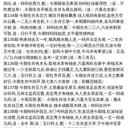
四出,送：特码在西方,配：今期猪鼠无希望,特码红绿最理想,（送：不
吃窝边草）,今期生肖开银花,生肖头尾出真码,（送：六畜在农家）
第134期 今期生肖东北方,蟾宫月殿桂飘香,佳人吼码有新招,蓝色天空
白云飘,一二五八有玄机,十二生肖它第一,本期重码相伴来,龙马同事发
大财,送：吃肉动物,送：;特码在内,配：今期生肖二三八,六合有财君
可取,送：日行干里,今期特码找如意,太平盛世猪狗欢
第135期 狗来鸡去又一年,顺风顺水顺人意,一码开出定头尾,一二生肖
讲你知,牛羊相冲有玄机,一生好色他,第一,三心两意出厅招,红波今期
又中奖,(送：生肖在内),配：彩民今期中大奖,牛马羊有希望,(送：五花
八门),白姐今期放帖士,金木一定大财,(送：有三有五),
第136期 今期生肖有木头,取得水库有钱收,六畜再旺在家中,有钱无米
能过冬,一八玄机取九合,铁扇公主找魔王,九九重阳游江南,要想发财买
三六,送：五行旺土,送：双红齐开花,配：今期生肖送兰花,土木之数看
好它,今期生肖中间开,取七拿八大发财（送：彩蝶恋桃花）
第137期 今期生肖五六开,土里藏金生翠玉,画蛇添足反类犬,绿波有望
出旺码,元帅太监四五数,卖定秀才有钱收,夫人美女亲蓝现,一五一四成
九码,送：今期买双,配：,今期生肖送大家,六畜大宝在农家,送：属水
生肖自已查,今期生肖两角尖,独木成船双木林,送：特码在诗中
第138期 今期特码开四五,冷门号码是四六,生龙活虎今期现,红波绿波
分清楚,元帅太监四五数,卖定秀才有钱收,夫人美女亲蓝现,一五一四成
九码,送：去年 期,送：五行旺土,配：十二生肖是大哥,子午相冲见零