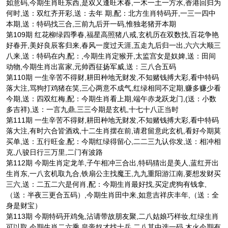
如意码,今期生肖旺东西,是双又逢旺木春,一木一土一方水,香港回归为
何时,送：双红齐开彩,送：去年 期,配：北方生肖特码开,一三一四中
本期,送：特码找三合,三前九后开一码,惟独老猪开本期
第109期 红花柳绿四季春,福星高照猪八戒,玄机历在双数找,百花争艳
好春开,美好良辰客归来,春风一度过天涯,五走九后归一出,六六大顺三
八来,送：特码在内,配：,今期生肖定猴开,太监宫女是奴婢,送：田间
动物,今期生肖出富家,元帅西征扬军威,送：三八合五码
第110期 一生辛苦不得财,耕田种地无财发,不知赌钱搏大彩,看中特码
落大注,骂狗打鸡猪在笑,三心两意不成气,红绿相同不定期,赚多赚少看
今期,送：四双红梅,配：今期生肖看上期,端午赤龙跃龙门,(送：小数
多吉祥),送：一言九鼎,三三今期是玄机,十七十八正当时
第111期 一生辛苦不得财,耕田种地无财发,不知赌钱搏大彩,看中特码
落大注,有时六合皆酒戏,十二生肖摆在前,请君留意此玄机,看好今期莫
买单,送：五行旺金,配：今期红绿得留心,二二三九认你发,送：相冲相
克,八骏日行三万里,二门有波路
第112期 今期生肖定龙羊,子午相冲三合出,特码猜出是美人,蓝红开出
生肖东,一八玄机取九合,铁扇公主找魔王,九九重阳游江南,要想发财买
三六,送：二五二六是何肖,配：今期生肖最好找,买定虎狗有钱拿,
（送：半夜三更合五码）,今期生肖田中来,如意吉祥庆丰年,（送：全
身是财宝）
第113期 今期特码开鸡兔,沾请带故朋友聚,二八姑娘巧样妆,红绿生肖
可以取,今期生肖二六乘,皇帝奴才找士兵,二八其中选一码,木火今期有