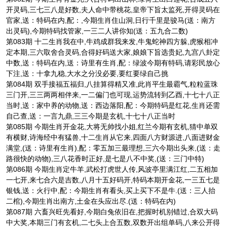
开灵码,三七三八是好数,夫人命中带桃花,皇帝下旨太监死,开得灵码在
官家,送：特码在内,配：,今期生肖住山洞,日行千里是骏马(送：南方
出灵码),今期特码找管家,一三二人讲你知(送：五九合二数)
第083期 十二生肖我在中,牛鸡成群我来发,牛鬼蛇神四方躲,虎猴相冲
定本期,三六取舍合灵码,合得好码送大家,娘娘下旨选贵妃,九宫八卦定
中数,送：特码在内,送：诗里有生肖,配：绿波今期有特码,请彩民放心
下注,送：十拿九稳,大水之分没必要,要红要绿自己挑
第084期 双手接福五福归,八挂算得精又准,此肖平生最霸气,粒粒蓝珠
三门开,三三两两相伴来,一二偏门也可现,运势流转到乙酉,十七十八正
当时,送：家中养的动物,送：西边落阳,配：今期特码是红花,生肖还需
自己查,送：一言九鼎,三三今期是玄机,十七十八正当时
第085期 今期生肖开金花,大将无帅找小姐,红兰今期有玄机,猜中单双
有横财,诗海经中有猛兽,十二生肖从它来,四面八方财源进,八面进财金
满堂,(送：诗里有生肖),配：零五加三最理想,三六今期出头来,(送：走
路很快的动物),三八花香时正好,是七是八不中奖,(送：三门中特)
第086期 今期生肖定牛羊,武松打虎世人传,风波亭里满江红,二五相加
一七开,来七合六是吉数,八月十五好码开,特码本期开金花,一三五七是
银钱,送：火行中,配：今期生肖有看头,买上买下不是牛.(送：三人抬
二棺),今期生肖出南方,土金在头应出尽.(送：特码在内)
第087期 六畜兴旺先看好,今期白兔依旧在,把握时机别错过,合双大码
中大奖,本期三门有玄机,二七头上合五数,双数开出组单码,八来公开得