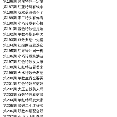
第186期 绿尾特码一定发
第187期 红蓝特码有钱拿
第188期 双双蓝波错不了
第189期 零二特头有你看
第190期 小巧玲珑有心机
第191期 蓝色特波也是哈
第192期 单数今期必中奖
第193期 双数要想中先猜
第194期 红绿两波就选它
第195期 红果绿叶同一树
第196期 小巧玲珑跨洪波
第197期 红色特波发大家
第198期 红红特波看着来
第199期 火水行数合君意
第200期 单数生肖全要买
第201期 红色特码买蓝码
第202期 大王去找美人码
第203期 双数特波看蓝绿
第204期 单红特码发大家
第205期 绿码二七才好买
第206期 双数本期配合双
第207期 小山之上叶翠绿