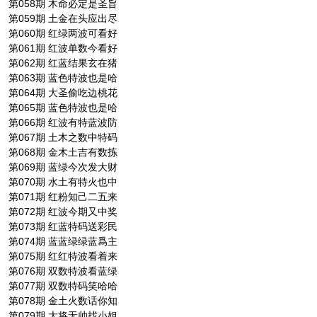
第058期 木命必定是圣旨
第059期 土金在头应出尽
第060期 红绿两波可看好
第061期 红波单数今看好
第062期 红蓝结果玄在猪
第063期 蓝色特波也是哈
第064期 大圣偷吃边桃花
第065期 蓝色特波也是哈
第066期 红波有特蓝波防
第067期 土木之数中特码
第068期 金木土吉有数拣
第069期 蓝绿今次发大财
第070期 水土有特火也中
第071期 红粉知己二五来
第072期 红波今期又中奖
第073期 红蓝特码送彩民
第074期 蓝蓝绿绿蓝爲主
第075期 红红特波看着来
第076期 双数特波看蓝绿
第077期 双数特码笑哈哈
第078期 金土火数话你知
第079期 大将无帅找小姐