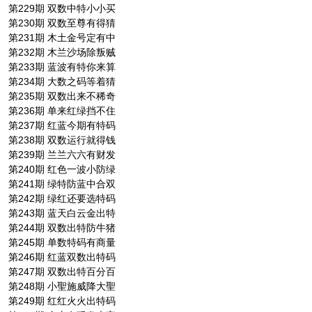
第229期 双数中特小小买
第230期 双数至尊有得猜
第231期 木土金号定有中
第232期 木兰沙场除叛贼
第233期 蓝波有特你来算
第234期 大数之码等着猜
第235期 双数出来不稀奇
第236期 单来红绿挡不住
第237期 红蓝今期有特码
第238期 双数运行就得钱
第239期 兰兰六六有财发
第240期 红色一波小防绿
第241期 绿特防蓝中合双
第242期 绿红还要选特码
第243期 蓝天白云金出特
第244期 双数出特防牛猪
第245期 单数特码有商量
第246期 红蓝双数出特码
第247期 双数出特百分百
第248期 小聖施威降大聖
第249期 红红火火出特码