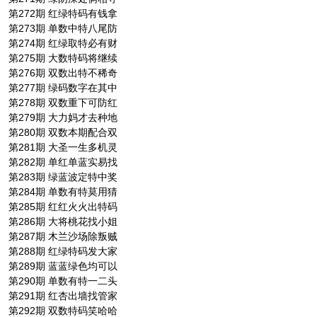
第272期 红绿特码有钱拿
第273期 单数中特八尾防
第274期 红绿取特必有财
第275期 大数特码将继续
第276期 双数出特不稀奇
第277期 绿码数字在其中
第278期 双数重下可防红
第279期 大力妈才去种地
第280期 双数本期配合双
第281期 大圣一生多机灵
第282期 单红单蓝实易找
第283期 绿蓝波定特中奖
第284期 单数有特莫用猜
第285期 红红火火出特码
第286期 大将桃花找小姐
第287期 木兰沙场除叛贼
第288期 红绿特码发大家
第289期 蓝蓝绿色均可以
第290期 单数有特一二头
第291期 红杏出墙找管家
第292期 双数特码笑哈哈