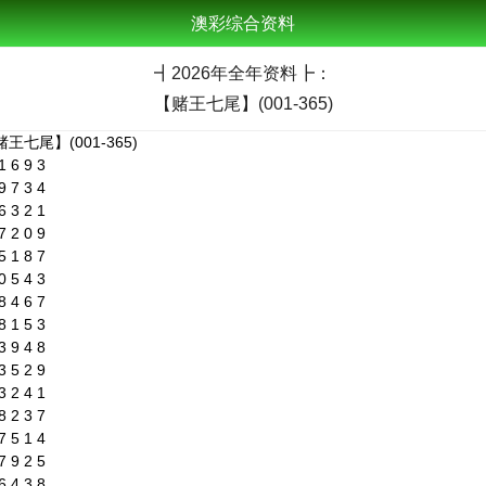
澳彩综合资料
┫
2026年全年资料┣：
【赌王七尾】(001-365)
七尾】(001-365)
6 9 3
7 3 4
3 2 1
2 0 9
1 8 7
5 4 3
4 6 7
1 5 3
9 4 8
5 2 9
2 4 1
2 3 7
5 1 4
9 2 5
4 3 8