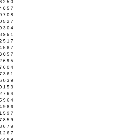
2 5 0
8 5 7
7 0 8
5 2 7
3 0 4
9 5 1
5 1 7
5 8 7
0 5 7
6 9 5
6 0 4
3 6 1
0 3 9
1 5 3
7 6 4
9 6 4
9 8 6
5 9 7
8 5 9
6 7 9
2 6 7
4 8 9