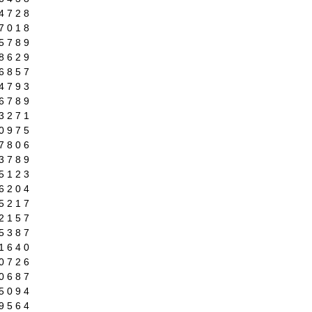
7 2 8
0 1 8
7 8 9
6 2 9
8 5 7
7 9 3
7 8 9
2 7 1
9 7 5
8 0 6
7 8 9
1 2 3
2 0 4
2 1 7
1 5 7
3 8 7
6 4 0
7 2 6
6 8 7
0 9 4
5 6 4