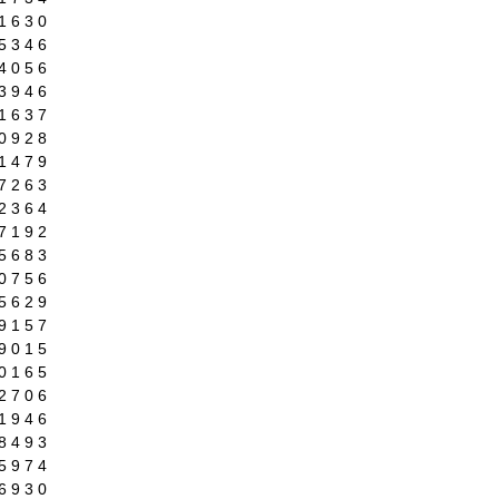
6 3 0
3 4 6
0 5 6
9 4 6
6 3 7
9 2 8
4 7 9
2 6 3
3 6 4
1 9 2
6 8 3
7 5 6
6 2 9
1 5 7
0 1 5
1 6 5
7 0 6
9 4 6
4 9 3
9 7 4
9 3 0