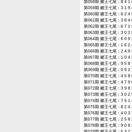
第058期 赌王七尾：8 4 1 6 
第059期 赌王七尾：3 1 9 4 
第060期 赌王七尾：6 2 4 9 
第061期 赌王七尾：3 8 4 0 
第062期 赌王七尾：6 7 1 9 
第063期 赌王七尾：3 0 2 8 
第064期 赌王七尾：6 0 9 2 
第065期 赌王七尾：1 6 2 4 
第066期 赌王七尾：2 4 9 3 
第067期 赌王七尾：1 0 4 2 
第068期 赌王七尾：9 5 8 7 
第069期 赌王七尾：0 9 2 7 
第070期 赌王七尾：4 5 8 6 
第071期 赌王七尾：4 7 9 0 
第072期 赌王七尾：3 9 8 2 
第073期 赌王七尾：3 0 2 5 
第074期 赌王七尾：7 5 1 4 
第075期 赌王七尾：8 2 4 1 
第076期 赌王七尾：4 0 3 7 
第077期 赌王七尾：2 5 8 3 
第078期 赌王七尾：9 0 8 1 
第079期 赌王七尾：5 3 1 7 