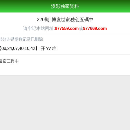
澳彩独家资料
220期: 博发世家独创五碼中
请牢记本站网址:
977559.com
或
977669.com
部分连错期数记录已删除
,24,07,40,10,42】 开 ?? 准
宝透密三肖中