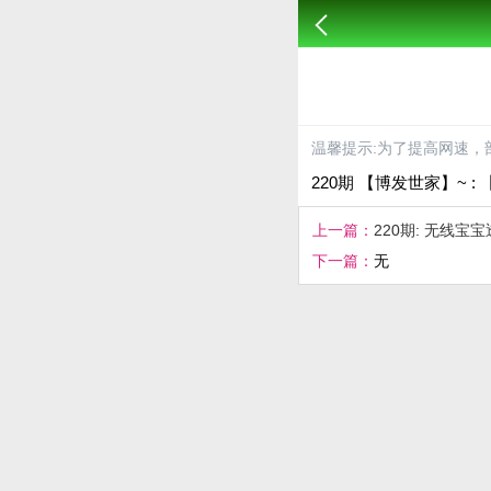
温馨提示:为了提高网速，
220期 【博发世家】~ : 【09
上一篇：
220期: 无线宝
下一篇：
无