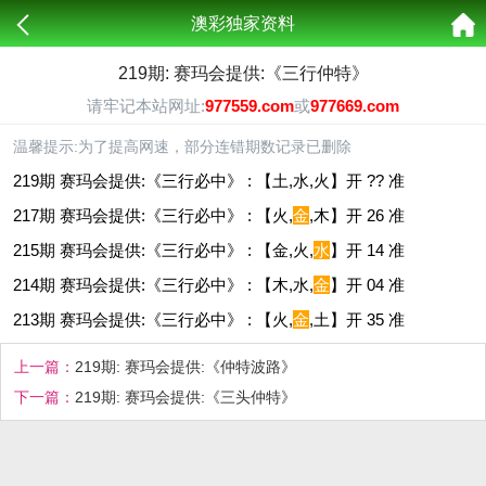
澳彩独家资料
219期: 赛玛会提供:《三行仲特》
请牢记本站网址:
977559.com
或
977669.com
温馨提示:为了提高网速，部分连错期数记录已删除
219期 赛玛会提供:《三行必中》 : 【土,水,火】开 ?? 准
217期 赛玛会提供:《三行必中》 : 【火,
金
,木】开 26 准
215期 赛玛会提供:《三行必中》 : 【金,火,
水
】开 14 准
214期 赛玛会提供:《三行必中》 : 【木,水,
金
】开 04 准
213期 赛玛会提供:《三行必中》 : 【火,
金
,土】开 35 准
上一篇：
219期: 赛玛会提供:《仲特波路》
下一篇：
219期: 赛玛会提供:《三头仲特》