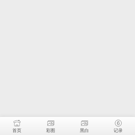
首页
彩图
黑白
记录