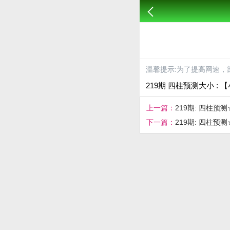
温馨提示:为了提高网速，
219期 四柱预测大小 : 【
上一篇：
219期: 四柱预
下一篇：
219期: 四柱预