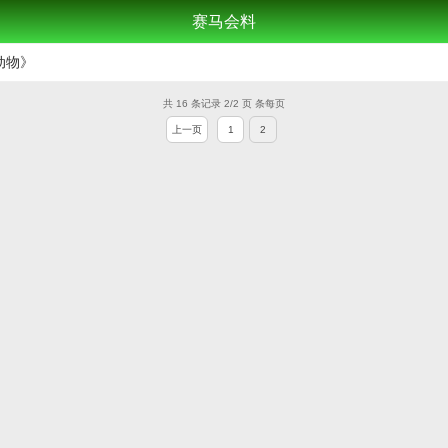
赛马会料
动物》
共 16 条记录 2/2 页 条每页
上一页
1
2