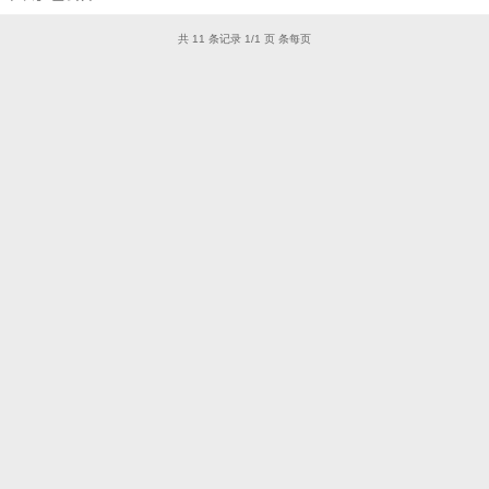
共 11 条记录 1/1 页 条每页