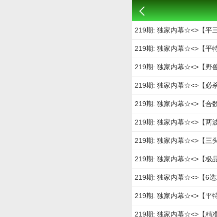
219期: 独家内幕☆<>【
219期: 独家内幕☆<>【
219期: 独家内幕☆<>【
219期: 独家内幕☆<>【
219期: 独家内幕☆<>【
219期: 独家内幕☆<>【
219期: 独家内幕☆<>【
219期: 独家内幕☆<>【
219期: 独家内幕☆<>【6
219期: 独家内幕☆<>【
219期: 独家内幕☆<>【