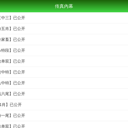
传真內幕
平三中三】已公开
平特五肖】已公开
野兽家畜】已公开
必杀特段】已公开
合数单双】已公开
两波中特】已公开
三头中特】已公开
极品六尾】已公开
选1肖】已公开
平特一尾】已公开
精准单双】已公开