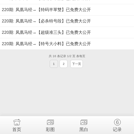
220期: 凤凰马经→【特码半單雙】已免费大公开
220期: 凤凰马经→【必杀特号段】已免费大公开
220期: 凤凰马经→【超级准三头】已免费大公开
220期: 凤凰马经→【特号大小料】已免费大公开
共 16 条记录 1/2 页 条每页
1
2
下一页
首页
彩图
黑白
记录