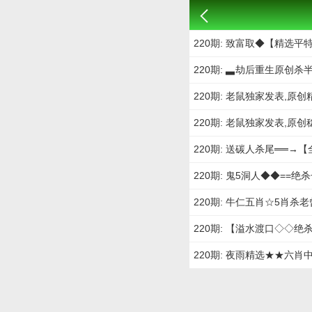
220期: 致富取◆【精选
220期: ▃劫后重生原创
220期: 老鼠独家发表,原创精
220期: 老鼠独家发表,原创稳杀一
220期: 送碳人杀尾══→
220期: 鬼5洞人◆◆==绝
220期: 牛仁五肖☆5肖
220期: 【溢水渡口◇◇
220期: 夜雨精选★★六