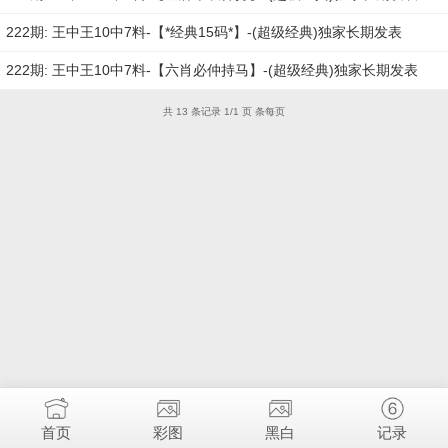
222期: 王中王10中7料-【*经典15码*】-(超级经典)独家长期发表
222期: 王中王10中7料-【六肖必仲持马】-(超级经典)独家长期发表
共 13 条记录 1/1 页 条每页
首页
彩图
黑白
记录