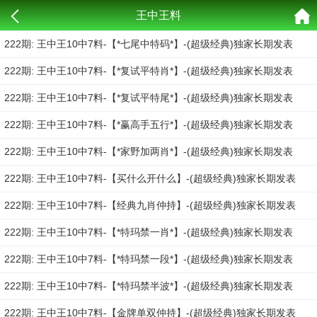
王中王料
222期: 王中王10中7料-【*七尾中特码*】-(超级经典)独家长期发表
222期: 王中王10中7料-【*复试平特肖*】-(超级经典)独家长期发表
222期: 王中王10中7料-【*复试平特尾*】-(超级经典)独家长期发表
222期: 王中王10中7料-【*赢高手五行*】-(超级经典)独家长期发表
222期: 王中王10中7料-【*家野加两肖*】-(超级经典)独家长期发表
222期: 王中王10中7料-【买什么开什么】-(超级经典)独家长期发表
222期: 王中王10中7料-【经典九肖仲持】-(超级经典)独家长期发表
222期: 王中王10中7料-【*特玛禁一肖*】-(超级经典)独家长期发表
222期: 王中王10中7料-【*特玛禁一段*】-(超级经典)独家长期发表
222期: 王中王10中7料-【*特玛禁半波*】-(超级经典)独家长期发表
222期: 王中王10中7料-【金牌单双仲持】-(超级经典)独家长期发表