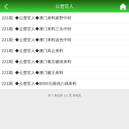
云楚官人
221期: ◆云楚官人◆澳门来料家野中特
221期: ◆云楚官人◆澳门来料三头中特
221期: ◆云楚官人◆澳门来料波色中特
221期: ◆云楚官人◆澳门风云来料
221期: ◆云楚官人◆澳门葡京赌侠来料
221期: ◆云楚官人◆澳门赌王來料
221期: ◆云楚官人◆8000元兩俏八碼來料
共 7 条记录 1/1 页 条每页