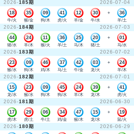
2026-
185期
2026-07-04
18
35
09
41
12
30
+
36
牛/火
猴/金
狗/木
虎/火
羊/金
牛/水
羊/土
2026-
184期
2026-07-03
44
24
11
36
25
20
+
01
猪/水
羊/木
猴/火
羊/土
马/木
猪/土
马/水
2026-
183期
2026-07-02
23
09
46
37
42
03
+
24
猴/水
狗/木
鸡/木
马/土
牛/金
龙/火
羊/木
2026-
182期
2026-07-01
15
23
09
45
24
39
+
41
龙/水
猴/水
狗/木
狗/水
羊/木
龙/木
虎/火
2026-
181期
2026-06-30
17
29
06
34
47
15
+
19
虎/木
虎/土
牛/土
鸡/金
猴/木
龙/水
鼠/火
2026-
180期
2026-06-29