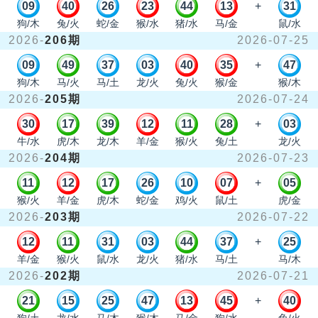
09
40
26
23
44
13
+
31
狗/木
兔/火
蛇/金
猴/水
猪/水
马/金
鼠/水
2026-
206期
2026-07-25
09
49
37
03
40
35
+
47
狗/木
马/火
马/土
龙/火
兔/火
猴/金
猴/木
2026-
205期
2026-07-24
30
17
39
12
11
28
+
03
牛/水
虎/木
龙/木
羊/金
猴/火
兔/土
龙/火
2026-
204期
2026-07-23
11
12
17
26
10
07
+
05
猴/火
羊/金
虎/木
蛇/金
鸡/火
鼠/土
虎/金
2026-
203期
2026-07-22
12
11
31
03
44
37
+
25
羊/金
猴/火
鼠/水
龙/火
猪/水
马/土
马/木
2026-
202期
2026-07-21
21
15
25
47
13
45
+
40