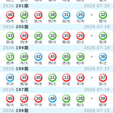
狗/土
龙/水
马/木
猴/木
马/金
狗/水
兔/火
2026-
201期
2026-07-20
46
28
19
38
31
25
+
32
鸡/木
兔/土
鼠/火
蛇/木
鼠/水
马/木
猪/火
2026-
200期
2026-07-19
43
46
05
32
35
29
+
39
鼠/金
鸡/木
虎/金
猪/火
猴/金
虎/土
龙/木
2026-
199期
2026-07-18
17
49
42
45
05
38
+
36
虎/木
马/火
牛/金
狗/水
虎/金
蛇/木
羊/土
2026-
198期
2026-07-17
48
35
45
21
12
24
+
07
羊/火
猴/金
狗/水
狗/土
羊/金
羊/木
鼠/土
2026-
197期
2026-07-16
40
19
30
48
44
28
+
08
兔/火
鼠/火
牛/水
羊/火
猪/水
兔/土
猪/木
2026-
196期
2026-07-15