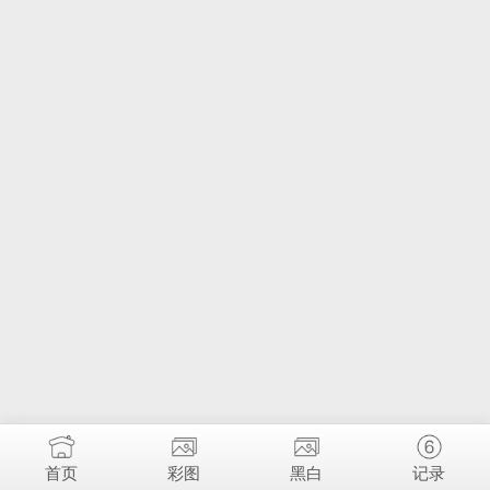
首页
彩图
黑白
记录