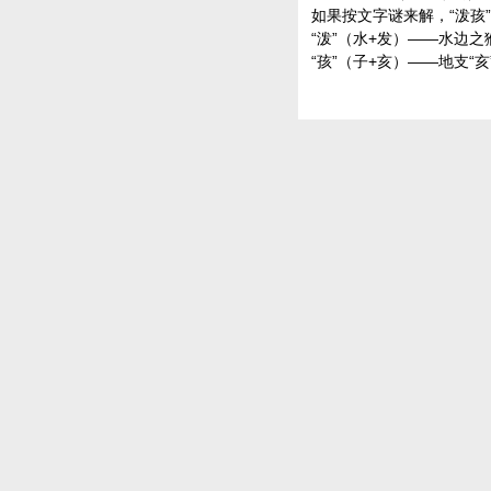
如果按文字谜来解，“泼孩”
“泼”（水+发）——水边
“孩”（子+亥）——地支“