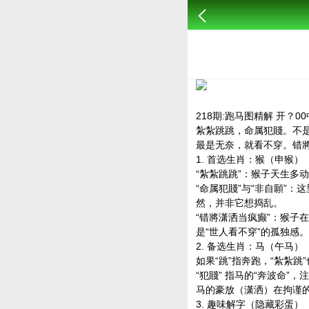
218期:跑马图精解 开？00
紮紮跳跳，命属犯賤。不
最是无奈，就看不穿。错將
1. 首选生肖：猴（申猴）
“紮紮跳跳”：猴子天生多
“命属犯賤”与“非自願”
然，并非它想捣乱。
“错將潇洒当疯癫”：猴
是“世人看不穿”的孤独感。
2. 备选生肖：马（午马）
如果“跳”指奔跑，“紮紮跳
“犯賤” 指马的“奔波命”
马的豪放（潇洒）在拘谨的
3. 趣味解字（隐藏彩蛋）