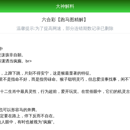
大神解料
六合彩【跑马图精解】
温馨提示:为了提高网速，部分连错期数记录已删除
中
是泼孩非自願。
潇洒当疯癫。br>
动，上蹿下跳，片刻不得安宁，这是猴最显著的特征。
：这里不是指命不好，而是指劳碌命。猴子聪明灵巧，但总爱没事找事，闲不
子在十二生肖中最具灵性，行为超前，爱开玩笑。在世俗眼中，它们的机灵
”也可以形容马的奔腾。
，注定要在路上，停下反而不自在。
人眼中，有时也被视为“疯癫”。