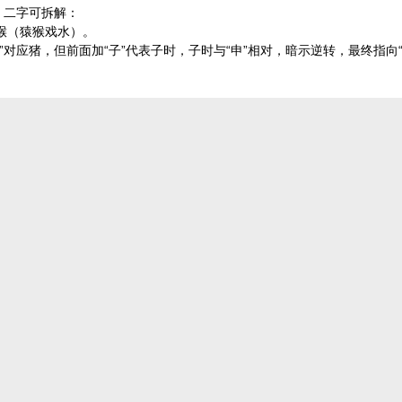
 二字可拆解：
之猴（猿猴戏水）。
亥”对应猪，但前面加“子”代表子时，子时与“申”相对，暗示逆转，最终指向“