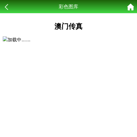
彩色图库
澳门传真